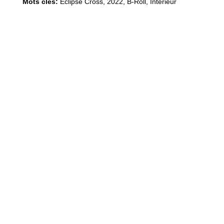
Mots clés:
Eclipse Cross
,
2022
,
B-Roll, Intérieur