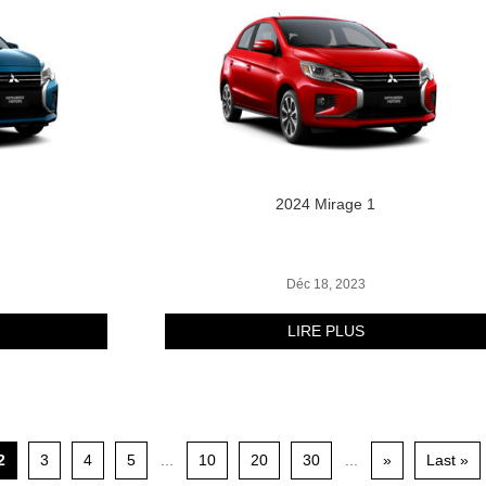
2024 Mirage 1
Déc 18, 2023
LIRE PLUS
2
3
4
5
...
10
20
30
...
»
Last »