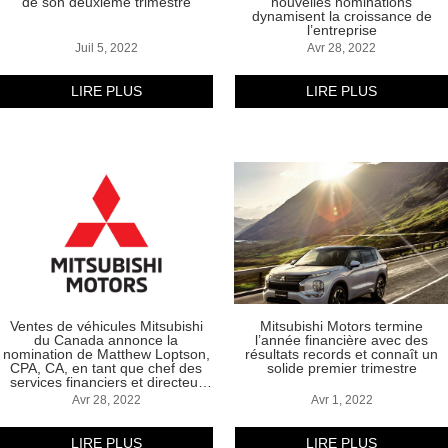
de son deuxième trimestre
nouvelles nominations
dynamisent la croissance de
l’entreprise
Juil 5, 2022
Avr 28, 2022
LIRE PLUS
LIRE PLUS
Ventes de véhicules Mitsubishi
Mitsubishi Motors termine
du Canada annonce la
l’année financière avec des
nomination de Matthew Loptson,
résultats records et connaît un
CPA, CA, en tant que chef des
solide premier trimestre
services financiers et directeur
du conseil d’administration
Avr 28, 2022
Avr 1, 2022
LIRE PLUS
LIRE PLUS