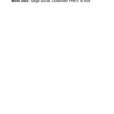
Mots clés:
Siège social
,
Outlander PHEV
,
B-Roll