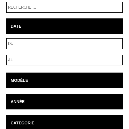
RECHERCHE
DATE
Fourchette
de
dates
Fourchette
de
dates
MODÈLE
ANNÉE
CATÉGORIE