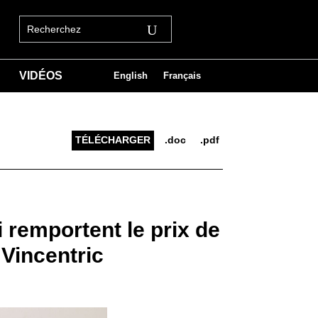
VIDÉOS
English
Français
TÉLÉCHARGER
.doc
.pdf
 remportent le prix de
 Vincentric