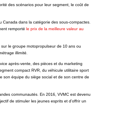
jorité des scénarios pour leur segment, le coût de
 au Canada dans la catégorie des sous-compactes.
lement remporté
le prix de la meilleure valeur au
ée sur le groupe motopropulseur de 10 ans ou
étrage illimité.
rvice après-vente, des pièces et du marketing
gment compact RVR, du véhicule utilitaire sport
e son équipe du siège social et de son centre de
t grandes communautés. En 2016, VVMC est devenu
tif de stimuler les jeunes esprits et d’offrir un