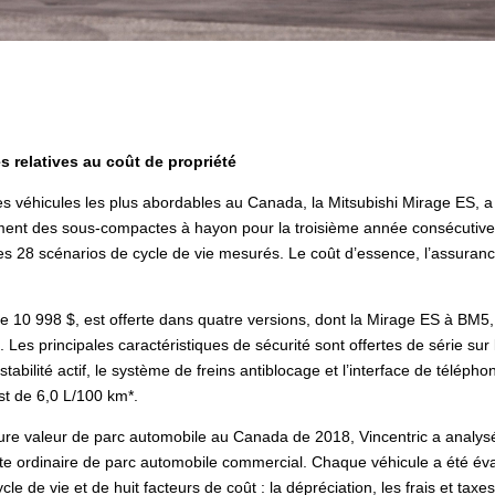
s relatives au coût de propriété
s véhicules les plus abordables au Canada, la Mitsubishi Mirage ES, 
ent des sous-compactes à hayon pour la troisième année consécutive. El
es 28 scénarios de cycle de vie mesurés. Le coût d’essence, l’assurance, 
e 10 998 $, est offerte dans quatre versions, dont la Mirage ES à BM
. Les principales caractéristiques de sécurité sont offertes de série sur
stabilité actif, le système de freins antiblocage et l’interface de télép
st de 6,0 L/100 km*.
ure valeur de parc automobile au Canada de 2018, Vincentric a analysé 
te ordinaire de parc automobile commercial. Chaque véhicule a été éval
e de vie et de huit facteurs de coût : la dépréciation, les frais et taxe