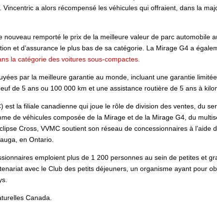
ns. Vincentric a alors récompensé les véhicules qui offraient, dans la ma
e nouveau remporté le prix de la meilleure valeur de parc automobile
aration et d’assurance le plus bas de sa catégorie. La Mirage G4 a éga
ns la catégorie des voitures sous-compactes.
uyées par la meilleure garantie au monde, incluant une garantie limit
neuf de 5 ans ou 100 000 km et une assistance routière de 5 ans à kilom
st la filiale canadienne qui joue le rôle de division des ventes, du se
me de véhicules composée de la Mirage et de la Mirage G4, du multise
clipse Cross, VVMC soutient son réseau de concessionnaires à l’aide d
sauga, en Ontario.
ssionnaires emploient plus de 1 200 personnes au sein de petites e
enariat avec le Club des petits déjeuners, un organisme ayant pour objec
ys.
aturelles Canada.